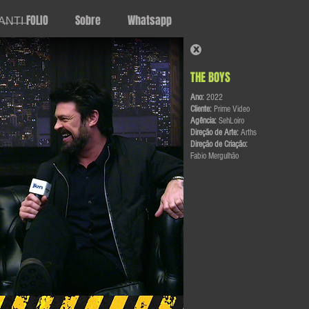
A̶N̶T̶I̶ FOLIO
Sobre
Whatsapp
X
THE BOYS
Ano:
2022
Cliente:
Prime Video
Agência:
SehLoiro
Direção de Arte:
Arths
Direção de Criação:
Fabio Mergulhão